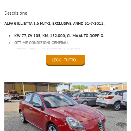
Descrizione
ALFA GIULIETTA 1.6 MJT-2, EXCLUSIVE, ANNO 31-7-2015,
KW 77, CV 105, KM. 132.000, CLIMA AUTO DOPPIO.
OTTIME CONDIZIONI GENERALI,
INTERNI BELLI, IGIENIZZATI A VAPORE,
MECCANICA A POSTO, APPENA TAGLIANDATA,
LEGGI TUTTO...
REVISIONATA, DOPPIE CHIAVI,
ADATTA NEOPATENTATI, UNICO PROPRIETARIO.
EURO 6.800
ALBERTO 0039 3933352080
SITO WWW.CANZIANAUTO.IT