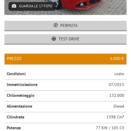
GUARDA LE 17 FOTO
PERMUTA
TEST-DRIVE
PREZZO
6.800 €
Condizioni
usato
Immatricolazione
07/2015
Chilometraggio
132.000
Alimentazione
Diesel
Cilindrata
1598 Cm³
Potenza
77 KW / 105 CV