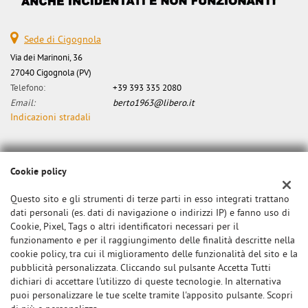
Sede di Cigognola
Via dei Marinoni, 36
27040 Cigognola (PV)
Telefono:
+39 393 335 2080
Email:
berto1963@libero.it
Indicazioni stradali
Dati fiscali:
Cookie policy
Canzian Alberto
Via dei Marinoni, 34, Cigognola (PV)
Questo sito e gli strumenti di terze parti in esso integrati trattano
C.F/P.IVA:
0000
dati personali (es. dati di navigazione o indirizzi IP) e fanno uso di
Cookie, Pixel, Tags o altri identificatori necessari per il
Registro delle imprese:
PV
funzionamento e per il raggiungimento delle finalità descritte nella
cookie policy, tra cui il miglioramento delle funzionalità del sito e la
pubblicità personalizzata. Cliccando sul pulsante Accetta Tutti
dichiari di accettare l'utilizzo di queste tecnologie. In alternativa
puoi personalizzare le tue scelte tramite l'apposito pulsante. Scopri