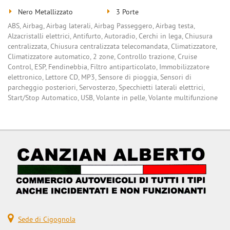
Nero Metallizzato
3 Porte
ABS, Airbag, Airbag laterali, Airbag Passeggero, Airbag testa,
Alzacristalli elettrici, Antifurto, Autoradio, Cerchi in lega, Chiusura
centralizzata, Chiusura centralizzata telecomandata, Climatizzatore,
Climatizzatore automatico, 2 zone, Controllo trazione, Cruise
Control, ESP, Fendinebbia, Filtro antiparticolato, Immobilizzatore
elettronico, Lettore CD, MP3, Sensore di pioggia, Sensori di
parcheggio posteriori, Servosterzo, Specchietti laterali elettrici,
Start/Stop Automatico, USB, Volante in pelle, Volante multifunzione
Sede di Cigognola