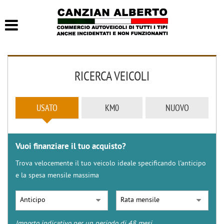
HOME
LISTA VEICOLI
RICERCA VEICOLI
ACQUISTIAMO USATO
CONTATTI
USATO
KM0
NUOVO
Vuoi finanziare il tuo acquisto?
Trova velocemente il tuo veicolo ideale specificando l'anticipo
e la spesa mensile massima
Importo indicativo per un periodo di 48 mesi