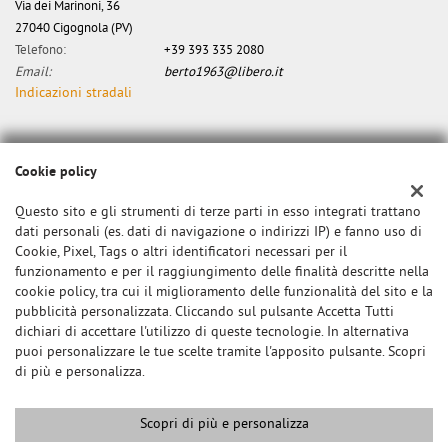
Via dei Marinoni, 36
27040 Cigognola (PV)
Telefono:
+39 393 335 2080
Email:
berto1963@libero.it
Indicazioni stradali
Dati fiscali:
Cookie policy
Canzian Alberto
Via dei Marinoni, 34, Cigognola (PV)
Questo sito e gli strumenti di terze parti in esso integrati trattano
C.F/P.IVA:
0000
dati personali (es. dati di navigazione o indirizzi IP) e fanno uso di
Registro delle imprese:
Cookie, Pixel, Tags o altri identificatori necessari per il
PV
funzionamento e per il raggiungimento delle finalità descritte nella
cookie policy, tra cui il miglioramento delle funzionalità del sito e la
pubblicità personalizzata. Cliccando sul pulsante Accetta Tutti
dichiari di accettare l'utilizzo di queste tecnologie. In alternativa
puoi personalizzare le tue scelte tramite l'apposito pulsante. Scopri
di più e personalizza.
Scopri di più e personalizza
Copyright © 2026 GestionaleAuto.com S.r.l., Tutti i diritti riservati -
Leggi l'informativa sulla privacy
-
Cookie Policy