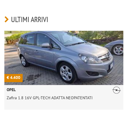
ULTIMI ARRIVI
€ 4.400
€
OPEL
Zafira 1.8 16V GPL-TECH ADATTA NEOPATENTATI