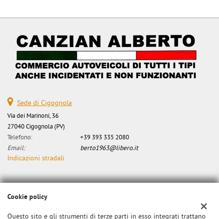
Sede di Cigognola
Via dei Marinoni, 36
27040 Cigognola (PV)
Telefono:
+39 393 335 2080
Email:
berto1963@libero.it
Indicazioni stradali
Dati fiscali:
Cookie policy
Canzian Alberto
Via dei Marinoni, 34, Cigognola (PV)
Questo sito e gli strumenti di terze parti in esso integrati trattano