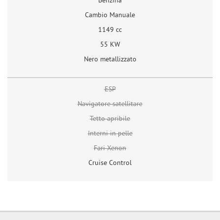
Benzina
Cambio Manuale
1149 cc
55 KW
Nero metallizzato
ESP
Navigatore satellitare
Tetto apribile
Interni in pelle
Fari Xenon
Cruise Control