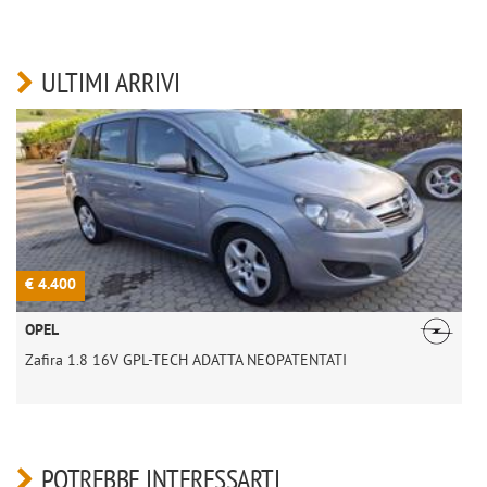
ULTIMI ARRIVI
€ 4.400
€
OPEL
Zafira 1.8 16V GPL-TECH ADATTA NEOPATENTATI
POTREBBE INTERESSARTI