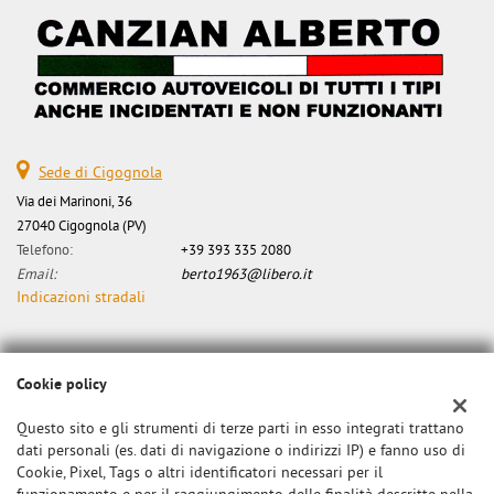
Sede di Cigognola
Via dei Marinoni, 36
27040 Cigognola (PV)
Telefono:
+39 393 335 2080
Email:
berto1963@libero.it
Indicazioni stradali
Dati fiscali:
Cookie policy
Canzian Alberto
Via dei Marinoni, 34, Cigognola (PV)
Questo sito e gli strumenti di terze parti in esso integrati trattano
C.F/P.IVA:
0000
dati personali (es. dati di navigazione o indirizzi IP) e fanno uso di
Cookie, Pixel, Tags o altri identificatori necessari per il
Registro delle imprese:
PV