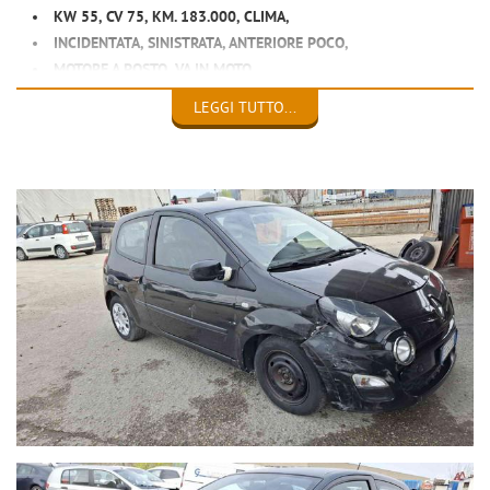
KW 55, CV 75, KM. 183.000, CLIMA,
INCIDENTATA, SINISTRATA, ANTERIORE POCO,
MOTORE A POSTO, VA IN MOTO,
NON USCITI AIRBAG , REVISIONATA,
LEGGI TUTTO...
EURO 2.100
ALBERTO 0039 3933352080
SITO WWW.CANZIANAUTO.IT