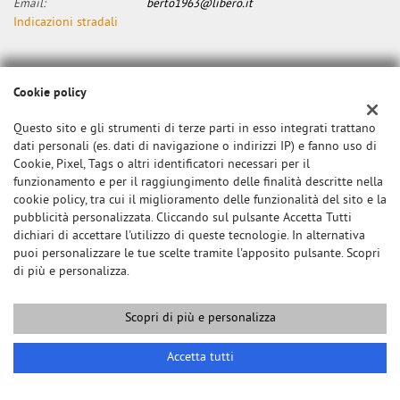
Email:
berto1963@libero.it
Indicazioni stradali
Dati fiscali:
Cookie policy
Canzian Alberto
Via dei Marinoni, 34, Cigognola (PV)
Questo sito e gli strumenti di terze parti in esso integrati trattano
C.F/P.IVA:
0000
dati personali (es. dati di navigazione o indirizzi IP) e fanno uso di
Registro delle imprese:
PV
Cookie, Pixel, Tags o altri identificatori necessari per il
funzionamento e per il raggiungimento delle finalità descritte nella
cookie policy, tra cui il miglioramento delle funzionalità del sito e la
pubblicità personalizzata. Cliccando sul pulsante Accetta Tutti
dichiari di accettare l'utilizzo di queste tecnologie. In alternativa
puoi personalizzare le tue scelte tramite l'apposito pulsante. Scopri
di più e personalizza.
Scopri di più e personalizza
Copyright © 2026 GestionaleAuto.com S.r.l., Tutti i diritti riservati -
Leggi l'informativa sulla privacy
-
Cookie Policy
Sito creato da:
GestionaleAuto.com
Accetta tutti