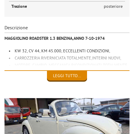
Trazione
posteriore
Descrizione
MAGGIOLINO ROADSTER 1.3 BENZINA,ANNO 7-10-1974
KW 32, CV 44, KM 45.000, ECCELLENTI CONDIZIONI,
CARROZZERIA RIVERNICIATA TOTALMENTE,INTERNI NUOVI,
MOTORE, CAMBIO, MECCANICA RICONDIZIONATI TOTALMENTE,
REVISIONATO,E APPENA ESEGUITO TAGLIANDO COMPLETO,
LEGGI TUTTO...
IDEALE PER EVENTI, E MATRIMONI,
EURO 17.000
ALBERTO 0039 3933352080
VALUTO PARZIALE PERMUTA
SITO
WWW.CANZIANAUTO.IT