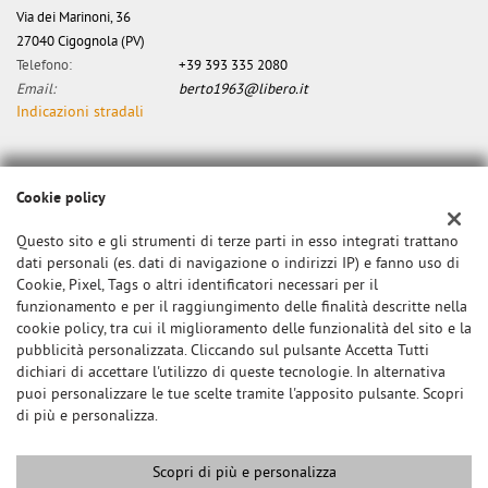
Via dei Marinoni, 36
27040 Cigognola (PV)
Telefono:
+39 393 335 2080
Email:
berto1963@libero.it
Indicazioni stradali
Dati fiscali:
Cookie policy
Canzian Alberto
Via dei Marinoni, 34, Cigognola (PV)
Questo sito e gli strumenti di terze parti in esso integrati trattano
C.F/P.IVA:
0000
dati personali (es. dati di navigazione o indirizzi IP) e fanno uso di
Registro delle imprese:
Cookie, Pixel, Tags o altri identificatori necessari per il
PV
funzionamento e per il raggiungimento delle finalità descritte nella
cookie policy, tra cui il miglioramento delle funzionalità del sito e la
pubblicità personalizzata. Cliccando sul pulsante Accetta Tutti
dichiari di accettare l'utilizzo di queste tecnologie. In alternativa
puoi personalizzare le tue scelte tramite l'apposito pulsante. Scopri
di più e personalizza.
Scopri di più e personalizza
Copyright © 2026 GestionaleAuto.com S.r.l., Tutti i diritti riservati -