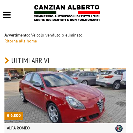
HOME
LISTA VEICOLI
Avvertimento:
Veicolo venduto o eliminato.
Ritorna alla home
ACQUISTIAMO USATO
ULTIMI ARRIVI
CONTATTI
€ 6.800
€
ALFA ROMEO