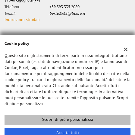
27040 Cigognola (PV)
Telefono:
+39 393 335 2080
Email:
berto1963@libero.it
Indicazioni stradali
Dati fiscali:
Cookie policy
Canzian Alberto
Via dei Marinoni, 34, Cigognola (PV)
Questo sito e gli strumenti di terze parti in esso integrati trattano
C.F/P.IVA:
0000
dati personali (es. dati di navigazione o indirizzi IP) e fanno uso di
Registro delle imprese:
PV
Cookie, Pixel, Tags o altri identificatori necessari per il
funzionamento e per il raggiungimento delle finalità descritte nella
cookie policy, tra cui il miglioramento delle funzionalità del sito e la
pubblicità personalizzata. Cliccando sul pulsante Accetta Tutti
dichiari di accettare l'utilizzo di queste tecnologie. In alternativa
puoi personalizzare le tue scelte tramite l'apposito pulsante. Scopri
di più e personalizza.
Scopri di più e personalizza
Copyright © 2026 GestionaleAuto.com S.r.l., Tutti i diritti riservati -
Leggi l'informativa sulla privacy
-
Cookie Policy
Chiama
Contatta un consulente
Sito creato da:
GestionaleAuto.com
Accetta tutti