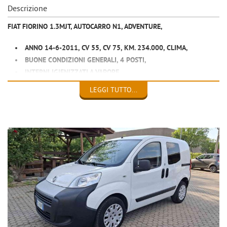
Descrizione
FIAT FIORINO 1.3MJT, AUTOCARRO N1, ADVENTURE,
ANNO 14-6-2011, CV 55, CV 75, KM. 234.000, CLIMA,
BUONE CONDIZIONI GENERALI, 4 POSTI,
INTERNI IGIENIZZATI A VAPORE,
MECCANICA A POSTO, APPENA TAGLIANDATO,
LEGGI TUTTO...
MOLTI LAVORI FATTI, COME DA FATTURA,
REVISIONATO, DOPPIE CHIAVI,
ADATTO NEOPATENTATO.
EURO 4.600
ALBERTO 0039 3933352080
SITO WWW.CANZIANAUTO.IT