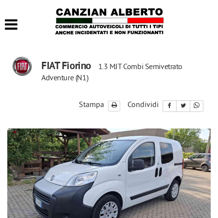
HOME
LISTA VEICOLI
FIAT Fiorino
1.3 MJT Combi Semivetrato
ACQUISTIAMO USATO
Adventure (N1)
CONTATTI
Stampa
Condividi