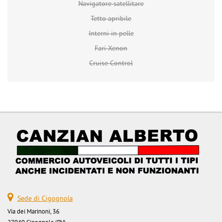
Navigatore satellitare
Tetto apribile
Interni in pelle
Fari Xenon
Cruise Control
Sede di Cigognola
Via dei Marinoni, 36