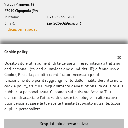
Via dei Marinoni, 36
27040 Cigognola (PV)
Telefono:
+39 393 335 2080
Email:
berto1963@libero.it
Indicazioni stradali
Dati fiscali:
Cookie policy
Canzian Alberto
Via dei Marinoni, 34, Cigognola (PV)
Questo sito e gli strumenti di terze parti in esso integrati trattano
C.F/P.IVA:
0000
dati personali (es. dati di navigazione o indirizzi IP) e fanno uso di
Registro delle imprese:
Cookie, Pixel, Tags o altri identificatori necessari per il
PV
funzionamento e per il raggiungimento delle finalità descritte nella
cookie policy, tra cui il miglioramento delle funzionalità del sito e la
pubblicità personalizzata. Cliccando sul pulsante Accetta Tutti
dichiari di accettare l'utilizzo di queste tecnologie. In alternativa
puoi personalizzare le tue scelte tramite l'apposito pulsante. Scopri
di più e personalizza.
Scopri di più e personalizza
Copyright © 2026 GestionaleAuto.com S.r.l., Tutti i diritti riservati -