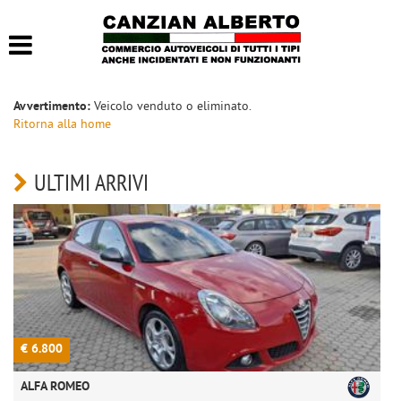
HOME
LISTA VEICOLI
Avvertimento:
Veicolo venduto o eliminato.
Ritorna alla home
ACQUISTIAMO USATO
ULTIMI ARRIVI
CONTATTI
€ 6.800
€
ALFA ROMEO