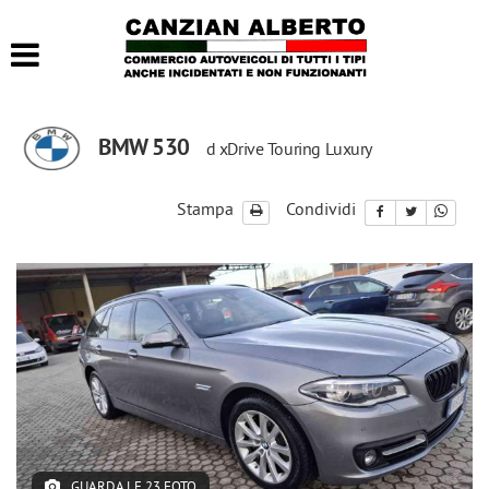
HOME
LISTA VEICOLI
BMW 530
d xDrive Touring Luxury
ACQUISTIAMO USATO
Stampa
Condividi
CONTATTI
GUARDA LE 23 FOTO