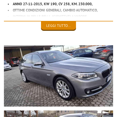
ANNO 27-11-2015, KW 190, CV 258, KM. 230.000,
OTTIME CONDIZIONI GENERALI, CAMBIO AUTOMATICO,
INTERNI IN PELLE BELLI, IGIENIZZATI A VAPORE,
MECCANICA PERFETTA, APPENA TAGLIANDATA,
LEGGI TUTTO...
CONCESSIONARIA BMW, DOPPIO TETTO PANORAMICO,
AMMORTIZZATORI AUTOLIVELLANTI NUOVI,
EURO 6B, CON DISPOSITIVO ANTIPARTICOLATO,
GOMME NUOVE, DOPPIE CHIAVI,
EURO 13.800
ALBERTO 0039 3933352080
SITO WWW.CANZIANAUTO.IT