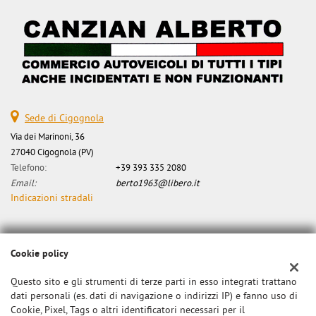
Sede di Cigognola
Via dei Marinoni, 36
27040 Cigognola (PV)
Telefono:
+39 393 335 2080
Email:
berto1963@libero.it
Indicazioni stradali
Dati fiscali:
Cookie policy
Canzian Alberto
Via dei Marinoni, 34, Cigognola (PV)
Questo sito e gli strumenti di terze parti in esso integrati trattano
C.F/P.IVA:
0000
dati personali (es. dati di navigazione o indirizzi IP) e fanno uso di
Cookie, Pixel, Tags o altri identificatori necessari per il
Registro delle imprese:
PV