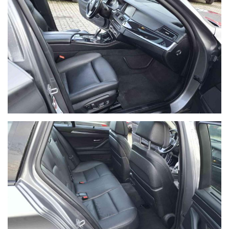
Ho letto e accetto
l'informativa privacy
*
Acconsento al trattamento dei miei dati per finalità di
marketing
Invia
Queste informazioni non saranno condivise con terze parti