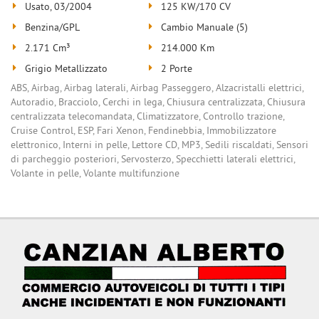
Usato, 03/2004
125 KW/170 CV
Benzina/GPL
Cambio Manuale (5)
2.171 Cm³
214.000 Km
Grigio Metallizzato
2 Porte
ABS, Airbag, Airbag laterali, Airbag Passeggero, Alzacristalli elettrici,
Autoradio, Bracciolo, Cerchi in lega, Chiusura centralizzata, Chiusura
centralizzata telecomandata, Climatizzatore, Controllo trazione,
Cruise Control, ESP, Fari Xenon, Fendinebbia, Immobilizzatore
elettronico, Interni in pelle, Lettore CD, MP3, Sedili riscaldati, Sensori
di parcheggio posteriori, Servosterzo, Specchietti laterali elettrici,
Volante in pelle, Volante multifunzione