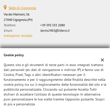
Sede di Cigognola
Via dei Marinoni, 36
27040 Cigognola (PV)
Telefono:
+39 393 335 2080
Email:
berto1963@libero.it
Indicazioni stradali
Dati fiscali:
Cookie policy
Canzian Alberto
Via dei Marinoni, 34, Cigognola (PV)
Questo sito e gli strumenti di terze parti in esso integrati trattano
C.F/P.IVA:
0000
dati personali (es. dati di navigazione o indirizzi IP) e fanno uso di
Registro delle imprese:
Cookie, Pixel, Tags o altri identificatori necessari per il
PV
funzionamento e per il raggiungimento delle finalità descritte nella
cookie policy, tra cui il miglioramento delle funzionalità del sito e la
pubblicità personalizzata. Cliccando sul pulsante Accetta Tutti
dichiari di accettare l'utilizzo di queste tecnologie. In alternativa
puoi personalizzare le tue scelte tramite l'apposito pulsante. Scopri
di più e personalizza.