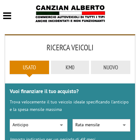
HOME
LISTA VEICOLI
RICERCA VEICOLI
ACQUISTIAMO USATO
CONTATTI
USATO
KM0
NUOVO
Vuoi finanziare il tuo acquisto?
Trova velocemente il tuo veicolo ideale specificando l'anticipo
e la spesa mensile massima
Importo indicativo per un periodo di 48 mesi